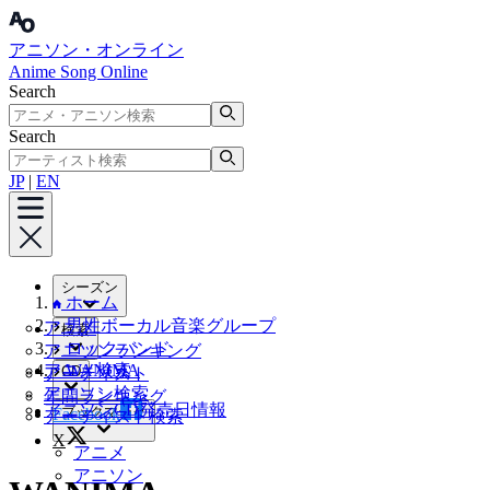
アニソン・オンライン
Anime Song Online
Search
Search
JP
|
EN
シーズン
ホーム
男性ボーカル音楽グループ
アニメ
検索
ロックバンド
アニソンランキング
アニメ検索
WANIMA
CD
アーティスト
アニソン検索
年間ランキング
アニソンCD発売日情報
ブックマーク
Facebook
アーティスト検索
X
アニメ
アニソン