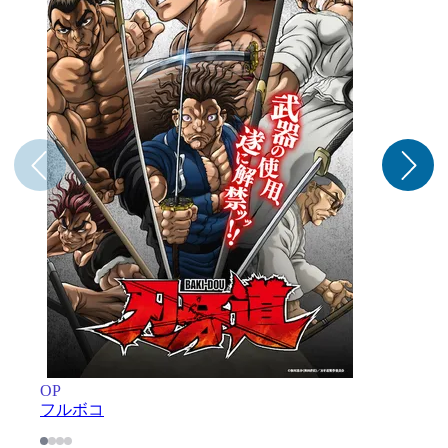
OP
M
フルボコ