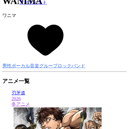
WANIMA
アーティスト
ワニマ
男性ボーカル音楽グループ
ロックバンド
アニメ一覧
刃牙道
2026
2
冬アニメ