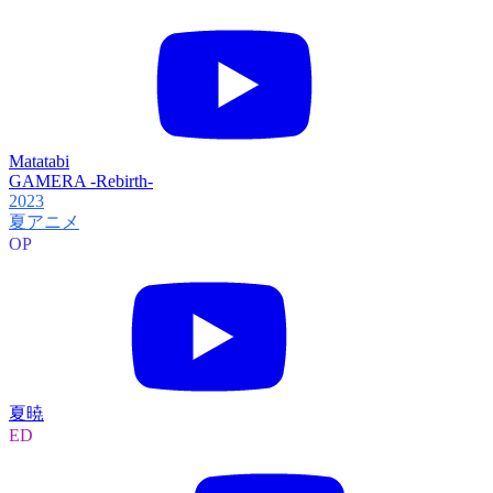
Matatabi
GAMERA -Rebirth-
2023
夏アニメ
OP
夏暁
ED