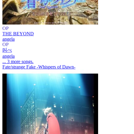
OP
THE BEYOND
angela
OP
叫べ
angela
... 3 more songs.
Fate/strange Fake -Whispers of Dawn-