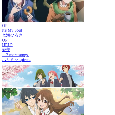
OP
It's My Soul
七海ひろき
OP
HELP
愛美
... 2 more songs.
ホリミヤ -piece-