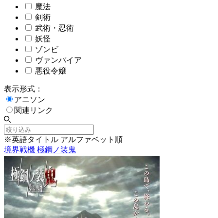
魔法
剣術
武術・忍術
妖怪
ゾンビ
ヴァンパイア
悪役令嬢
表示形式：
アニソン
関連リンク
※英語タイトル アルファベット順
境界戦機 極鋼ノ装鬼