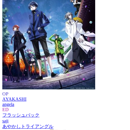
OP
AYAKASHI
angela
ED
フラッシュバック
saji
あやかしトライアングル