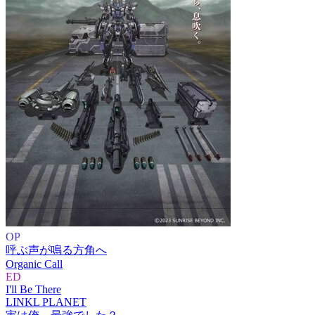
OP
呼ぶ声が鳴る方角へ
Organic Call
ED
I'll Be There
LINKL PLANET