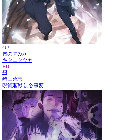
OP
青のすみか
キタニタツヤ
ED
燈
崎山蒼志
呪術廻戦 渋谷事変