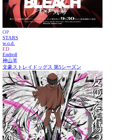
OP
STARS
w.o.d.
ED
Endroll
神山羊
文豪ストレイドッグス 第5シーズン