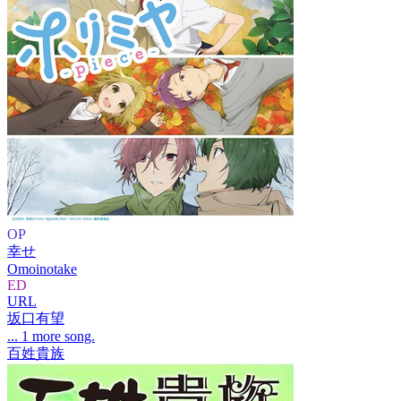
OP
幸せ
Omoinotake
ED
URL
坂口有望
... 1 more song.
百姓貴族