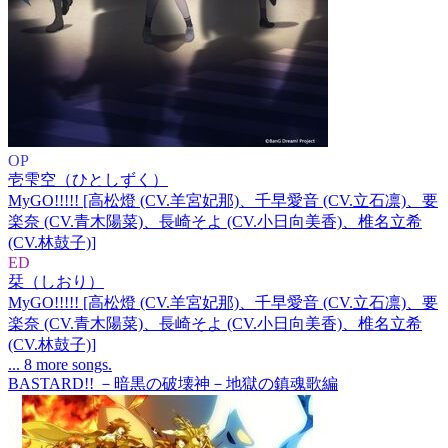
OP
壱雫空（ひとしずく）
MyGO!!!!! [高松燈 (CV.羊宮妃那)、千早愛音 (CV.立石凛)、要
楽奈 (CV.青木陽菜)、長崎そよ (CV.小日向美香)、椎名立希
(CV.林鼓子)]
ED
栞（しおり）
MyGO!!!!! [高松燈 (CV.羊宮妃那)、千早愛音 (CV.立石凛)、要
楽奈 (CV.青木陽菜)、長崎そよ (CV.小日向美香)、椎名立希
(CV.林鼓子)]
... 8 more songs.
BASTARD!! －暗黒の破壊神－地獄の鎮魂歌編