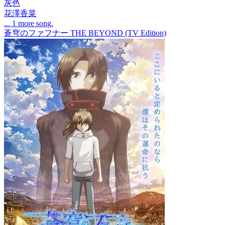
灰色
花澤香菜
... 1 more song.
蒼穹のファフナー THE BEYOND (TV Edition)