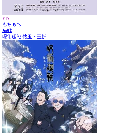
ED
もちもち
猫戦
呪術廻戦 懐玉・玉折