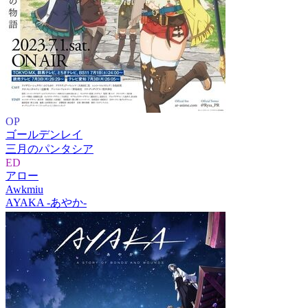
OP
ゴールデンレイ
三月のパンタシア
ED
アロー
Awkmiu
AYAKA ‐あやか‐