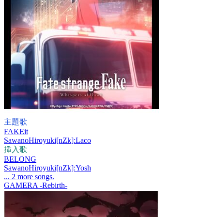
主題歌
FAKEit
SawanoHiroyuki[nZk]:Laco
挿入歌
BELONG
SawanoHiroyuki[nZk]:Yosh
... 2 more songs.
GAMERA -Rebirth-