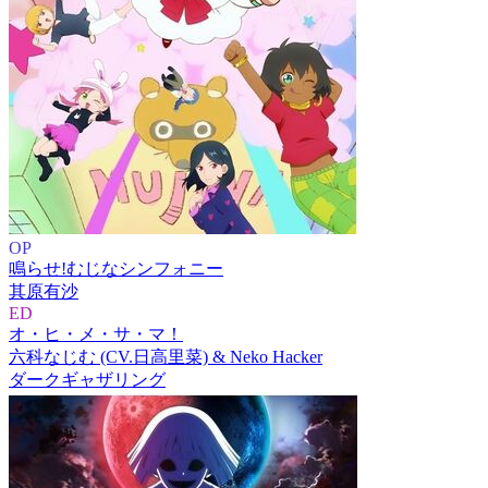
OP
鳴らせ!むじなシンフォニー
其原有沙
ED
オ・ヒ・メ・サ・マ！
六科なじむ (CV.日高里菜) & Neko Hacker
ダークギャザリング