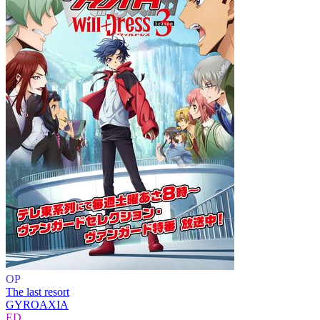
OP
The last resort
GYROAXIA
ED