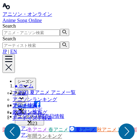
アニソン・オンライン
Anime Song Online
Search
Search
JP
|
EN
シーズン
ホーム
2023 夏アニメ アニメ一覧
アニメ
検索
アニソンランキング
アニメ検索
Facebook
CD
アーティスト
アニソン検索
年間ランキング
X
アニソンCD発売日情報
ブックマーク
アーティスト検索
2023
アニメ
劇場版
冬アニメ
春アニメ
夏アニメ
秋アニメ
通年
劇場
アニソン
年間ランキング