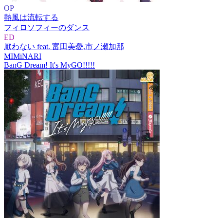
OP
熱風は流転する
フィロソフィーのダンス
ED
厭わない feat. 富田美憂,市ノ瀬加那
MIMiNARI
BanG Dream! It's MyGO!!!!!