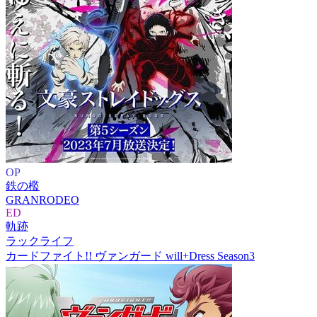
OP
鉄の檻
GRANRODEO
ED
軌跡
ラックライフ
カードファイト!! ヴァンガード will+Dress Season3