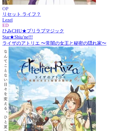
OP
リセット ライフ？
Lezel
ED
ひみCHU★プリラブマジック
Star★Shiμ'ne!!!
ライザのアトリエ 〜常闇の女王と秘密の隠れ家〜