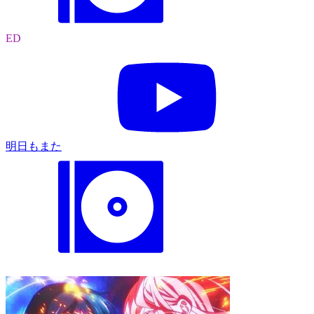
ED
明日もまた