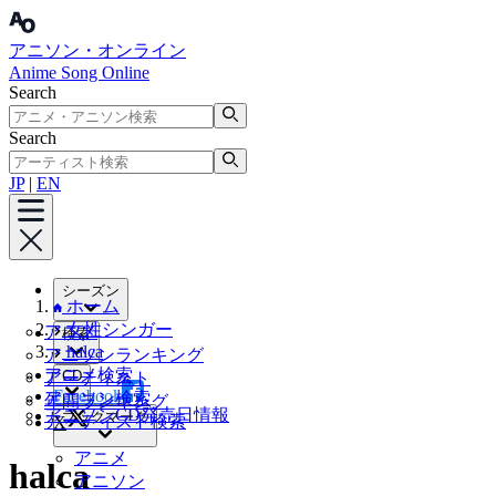
アニソン・オンライン
Anime Song Online
Search
Search
JP
|
EN
シーズン
ホーム
女性シンガー
アニメ
検索
halca
アニソンランキング
アニメ検索
CD
アーティスト
Facebook
アニソン検索
年間ランキング
アニソンCD発売日情報
ブックマーク
アーティスト検索
X
アニメ
halca
アニソン