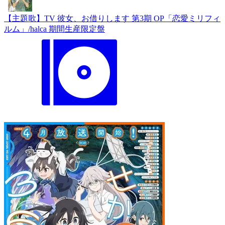
【主題歌】TV 彼女、お借りします 第3期 OP「恋愛ミリフィ
ルム」/halca 期間生産限定盤