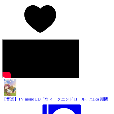
【音楽】TV mono ED「ウィークエンドロール」/halca 期間