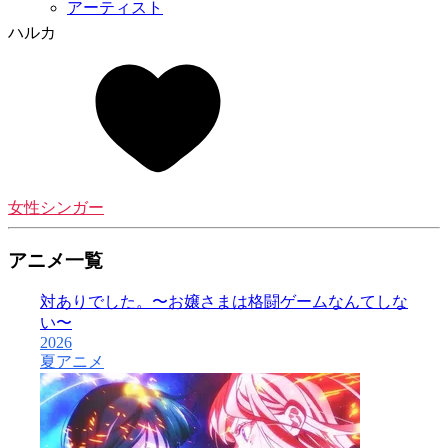
アーティスト
ハルカ
女性シンガー
アニメ一覧
対ありでした。〜お嬢さまは格闘ゲームなんてしな
い〜
2026
2
夏アニメ