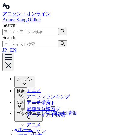
アニソン・オンライン
Anime Song Online
Search
Search
JP
|
EN
シーズン
アニメ
検索
アニソンランキング
アニメ検索
CD
アーティスト
アニソン検索
年間ランキング
アニソンCD発売日情報
ブックマーク
アーティスト検索
アニメ
ホーム
アニソン