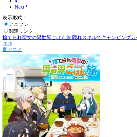
4
Next
表示形式：
アニソン
関連リンク
捨てられ聖女の異世界ごはん旅 隠れスキルでキャンピングカ
2026
夏アニメ