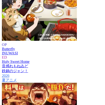
OP
Butterfly
INUWASI
ED
Holy Sweet Home
音感れもねゐど
鉄鍋のジャン！
2026
夏アニメ