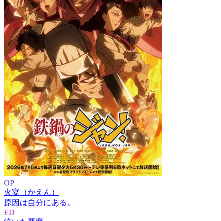
OP
火宴（かえん）
原因は自分にある。
ED