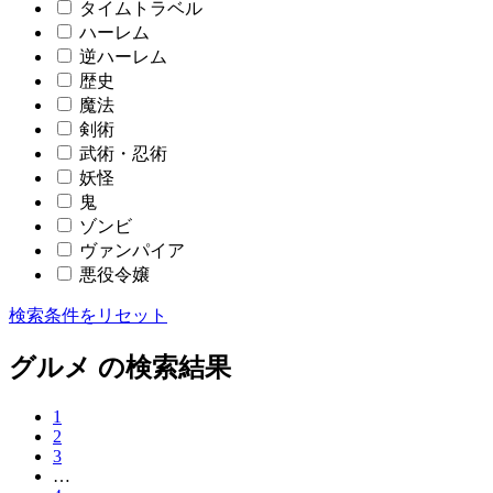
タイムトラベル
ハーレム
逆ハーレム
歴史
魔法
剣術
武術・忍術
妖怪
鬼
ゾンビ
ヴァンパイア
悪役令嬢
検索条件をリセット
グルメ の検索結果
1
2
3
…