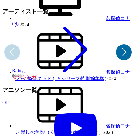
アーティスト一覧
名探偵コナ
OP
ン
2024
Rainy。
名探偵コナ
女性シンガー
ン vs. 怪盗キッド (TVシリーズ特別編集版)
2024
アニソン一覧
OP
名探偵コナ
ン 黒鉄の魚影（くろがねのサブマリン）
2023