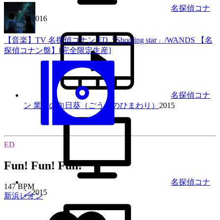
名探偵コナ
ン
2016
【音楽】TV 名探偵コナン ED「Shooting star」/WANDS 【名
探偵コナン盤】[完全限定生産]
名探偵コナ
ン 業火の向日葵（ごうかのひまわり）
2015
ED
Fun! Fun! Fun!
名探偵コナ
147 BPM
ン
2015
新浜レオン