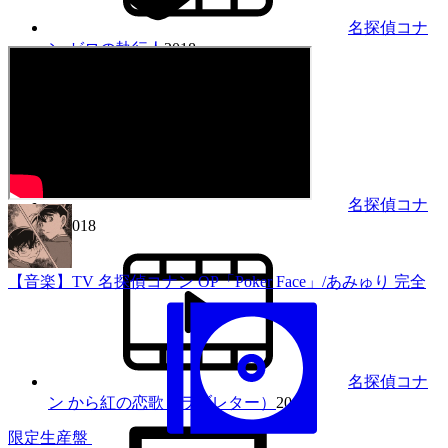
名探偵コナ
ン ゼロの執行人
2018
名探偵コナ
ン
2018
【音楽】TV 名探偵コナン OP「Poker Face」/あみゅり 完全
名探偵コナ
ン から紅の恋歌（ラブレター）
2017
限定生産盤