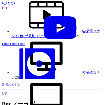
WANDS
ED
名探偵コナ
ン 緋色の弾丸（ひいろのだんがん）
2021
Fun! Fun! Fun!
名探偵コナ
ン
2021
新浜レオン
OP
But ノーラヴ