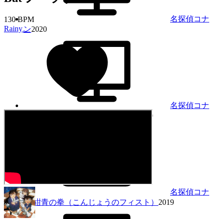
名探偵コナ
130 BPM
Rainy。
ン
2020
名探偵コナ
ン 大怪獣ゴメラVS仮面ヤイバー
2020
名探偵コナ
ン 紺青の拳（こんじょうのフィスト）
2019