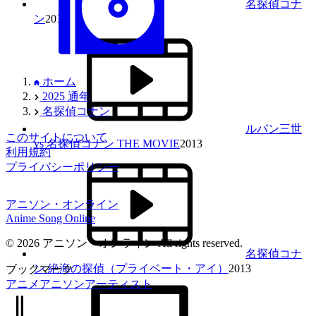
名探偵コナ
ン
2014
ホーム
2025 通年
名探偵コナン
ルパン三世
このサイトについて
vs 名探偵コナン THE MOVIE
2013
利用規約
プライバシーポリシー
アニソン・オンライン
Anime Song Online
© 2026 アニソン・オンライン All rights reserved.
名探偵コナ
ン 絶海の探偵（プライベート・アイ）
2013
ブックマーク
アニメ
アニソン
アーティスト