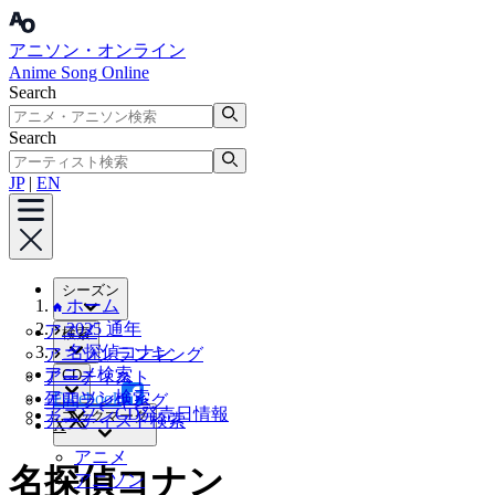
アニソン・オンライン
Anime Song Online
Search
Search
JP
|
EN
シーズン
ホーム
2025 通年
アニメ
検索
名探偵コナン
アニソンランキング
アニメ検索
CD
アーティスト
アニソン検索
Facebook
年間ランキング
アニソンCD発売日情報
ブックマーク
アーティスト検索
X
アニメ
名探偵コナン
アニソン