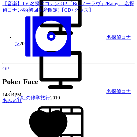
【音楽】TV 名探偵コナン OP 「But ノーラヴ」/Rainy。 名探
偵コナン盤(初回生産限定)【CD+グッズ】
名探偵コナ
ン
2019
OP
Poker Face
名探偵コナ
148 BPM
ン 紅の修学旅行
2019
あみゅり