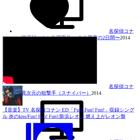
名探偵コナ
ン 江戸川コナン失踪事件 〜史上最悪の2日間〜
2014
名探偵コナ
ン 異次元の狙撃手（スナイパー）
2014
【音楽】TV 名探偵コナン ED「Fun! Fun! Fun!」収録シング
ル 炎のkiss/Fun! Fun! Fun!/新浜レオン 燃え上がレオン盤