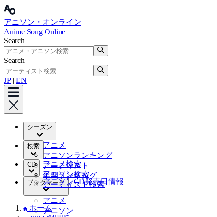
アニソン・オンライン
Anime Song Online
Search
Search
JP
|
EN
シーズン
アニメ
検索
アニソンランキング
アニメ検索
CD
アーティスト
アニソン検索
年間ランキング
アニソンCD発売日情報
ブックマーク
アーティスト検索
アニメ
ホーム
アニソン