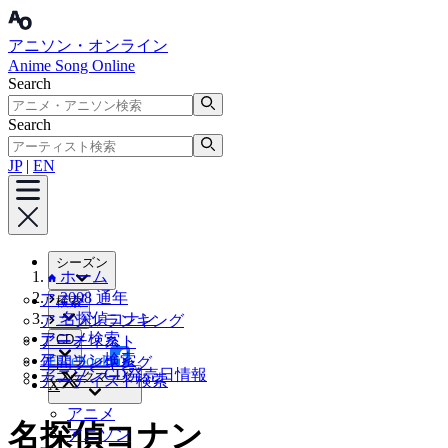
アニソン・オンライン
Anime Song Online
Search
Search
JP
|
EN
シーズン
ホーム
2008 通年
アニメ
検索
名探偵コナン
アニソンランキング
アニメ検索
CD
アーティスト
アニソン検索
Facebook
年間ランキング
アニソンCD発売日情報
ブックマーク
アーティスト検索
X
アニメ
名探偵コナン
アニソン