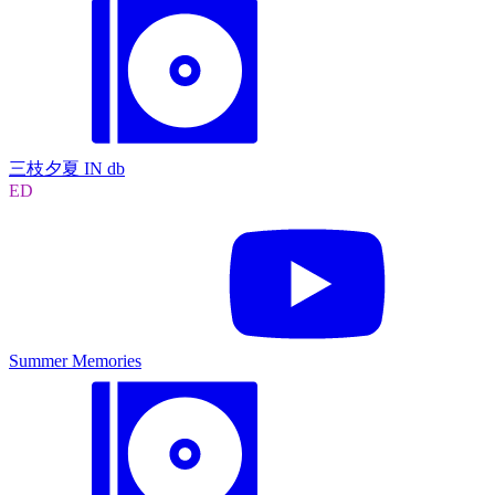
三枝夕夏 IN db
ED
Summer Memories