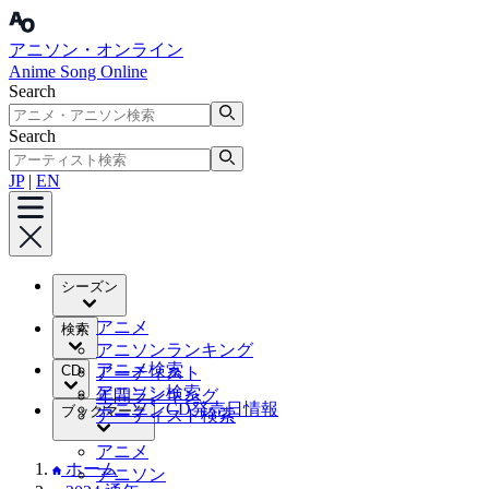
アニソン・オンライン
Anime Song Online
Search
Search
JP
|
EN
シーズン
アニメ
検索
アニソンランキング
アニメ検索
CD
アーティスト
アニソン検索
年間ランキング
アニソンCD発売日情報
ブックマーク
アーティスト検索
アニメ
ホーム
アニソン