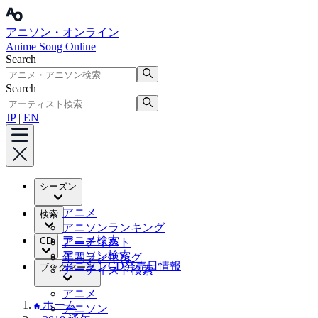
アニソン・オンライン
Anime Song Online
Search
Search
JP
|
EN
シーズン
アニメ
検索
アニソンランキング
アニメ検索
CD
アーティスト
アニソン検索
年間ランキング
アニソンCD発売日情報
ブックマーク
アーティスト検索
アニメ
ホーム
アニソン