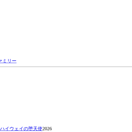
ァミリー
 ハイウェイの堕天使
2026